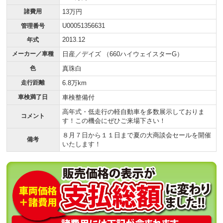
諸費用
13万円
U00051356631
管理番号
2013.12
年式
メーカー／車種
日産／デイズ （660ハイウェイスターG）
色
真珠白
走行距離
6.8万km
車検満了日
車検整備付
高年式・低走行の軽自動車を多数展示しておりま
コメント
す！この機会にぜひご来場下さい！
８月７日から１１日まで夏の大商談会セールを開催
備考
いたします！