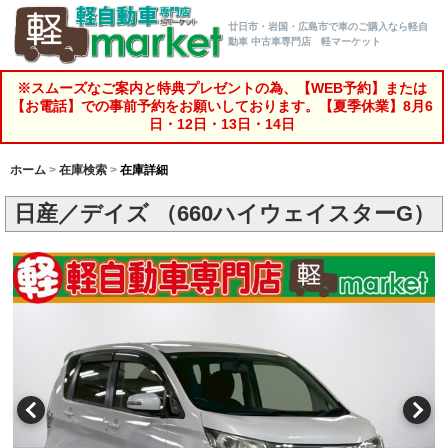
廿日市・岩国・広島市で車のご購入なら軽自
動車 中古車専門店 軽マーケット
※スムーズなご案内と特典プレゼントの為、【WEB予約】または
【お電話】での事前予約をお願いしております。【夏季休業】8月6
日・12日・13日・14日
ホーム
在庫検索
在庫詳細
日産／デイズ （660ハイウェイスターG）