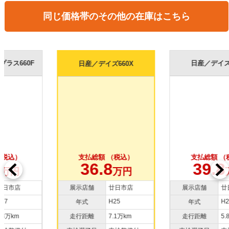
同じ価格帯のその他の在庫はこちら
日産／デイズ660X
日産／デイズ660X
支払総額 （税込）
支払総額 （税込）
36.8
39.8
万円
万円
展示店舗
廿日市店
展示店舗
廿日市店
H25
H25
年式
年式
走行距離
7.1万km
走行距離
5.8万km